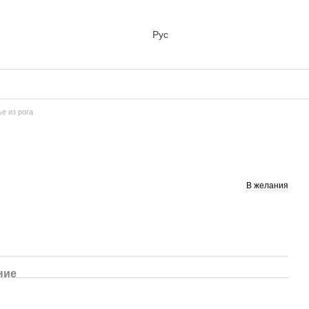
Рус
ье из рога
В желания
ние