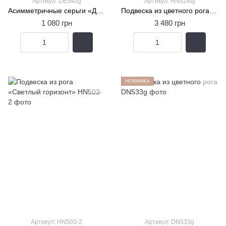
Артикул: DE540g
Артикул: HN524tg
Асимметричные серьги «Дыхание лагуны»
Подвеска из цветного рога «Танец шаров»
1 080 грн
3 480 грн
НОВИНКА
Артикул: HN503-2
Артикул: DN533g