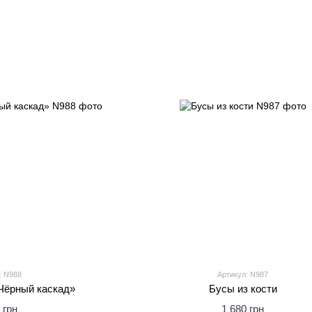
: N988
Артикул: N987
«Чёрный каскад»
Бусы из кости
 грн
1 680 грн