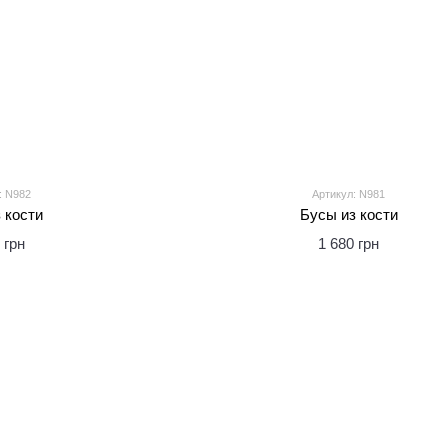
: N982
Артикул: N981
 кости
Бусы из кости
 грн
1 680 грн