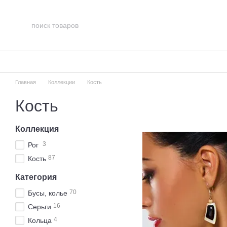
Перейти к основному контенту
Главная
Коллекции
Кость
Кость
Коллекция
3
Рог
87
Кость
Категория
70
Бусы, колье
16
Серьги
4
Кольца