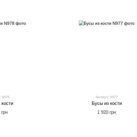
: N978
Артикул: N977
 кости
Бусы из кости
 грн
1 920 грн