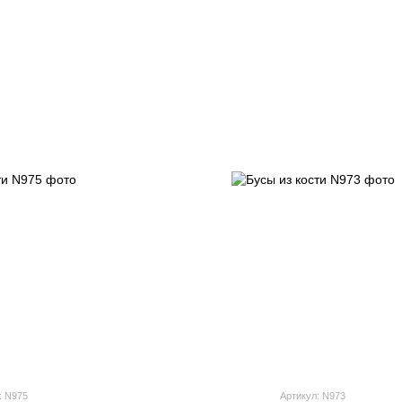
: N975
Артикул: N973