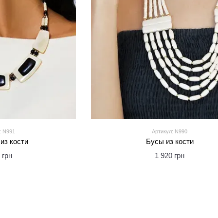
: N991
Артикул: N990
из кости
Бусы из кости
 грн
1 920 грн