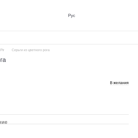
Рус
Ріг
Серьги из цветного рога
га
В желания
ние