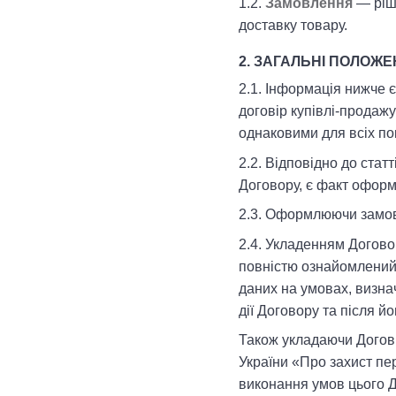
1.2.
Замовлення
— ріше
доставку товару.
2. ЗАГАЛЬНІ ПОЛОЖ
2.1. Інформація нижче 
договір купівлі-продажу
однаковими для всіх по
2.2. Відповідно до ста
Договору, є факт офор
2.3. Оформлюючи замов
2.4. Укладенням Догов
повністю ознайомлений 
даних на умовах, визна
дії Договору та після 
Також укладаючи Догові
України «Про захист пе
виконання умов цього Д