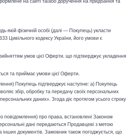
ормлене на сайті та/або доручення на придбання та
дь-якій фізичній особі (далі — Покупець) укласти
 633 Цивільного кодексу України, його умови є
 прийняттям умов цієї Оферти, що підтверджує укладення
ься та приймає умови цієї Оферти.
ення) Покупець підтверджує наступне: а) Покупець
воляє збір, обробку та передачу своїх персональних
 персональних даних». Згода діє протягом усього строку
го повідомлення) про права, встановлені Законом
персональні дані передаються Продавцеві з метою
та інших документів. Замовник також погоджується, що