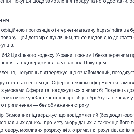
ння Покупця щодо замовлення товару та його доставки, оф
ЕННЯ
є офіційною пропозицією інтернет-магазину
https://indira.ua
бу
 товару. Цей договір є публічним, тобто відповідно до статті
купців.
тті 642 Цивільного кодексу України, повним і беззаперечним
млення та підтвердження замовлення Покупцем.
лення, Покупець підтверджує, що ознайомлений, погоджуєт
ору (тобто акцептом цієї Оферти шляхом оформлення замовл
з умовами Оферти та погоджується з ними; б) Покупець доз
чених нижче у «Застереженні про збір, обробку та передачу
його припинення — без обмеження строку.
р, Замовник підтверджує, що повідомлений (без додатково
рсональних даних», про мету збору даних, а також що його 
оговору, можливих розрахунків, отримання рахунків, актів 