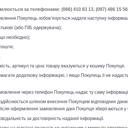
люється за телефонами: (066) 410 83 13, (097) 486 15 56
мовлення Покупець зобов’язується надати наступну інформац
атькові (або ПІБ одержувача);
що необхідно);
пошти;
.
кість, артикул та ціна товару вказуються у кошику Покупця.
магати додаткову інформацію, і якщо Покупець її не надасть
мовлення через телефон Покупець надає ту саму інформацію
и здійснюється шляхом внесення Покупцем відповідних дани
Після оформлення замовлення дані Покупця зберігаються у 
овідальність за достовірність наданої інформації.
родажу на відстані вважається укладеним з моменту електр