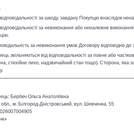
Ь
 відповідальності за шкоду, завдану Покупцю внаслідок нен
 відповідальності за невиконання або неналежне виконання
цію.
дповідальність за невиконання умов Договору відповідно до 
пець звільняються від відповідальності за повне або частко
на, стихійне лихо, надзвичайний стан тощо). Сторона, яка 
у.
ець: Бербеч Ольга Анатоліївна
обл., м. Білгород-Дністровський, вул. Шевченка, 55
0026007004905
нк»