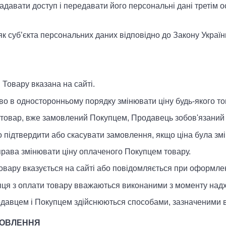
давати доступ і передавати його персональні дані третім 
к суб’єкта персональних даних відповідно до Закону Украї
і Товару вказана на сайті.
во в односторонньому порядку змінювати ціну будь-якого то
 на товар, вже замовлений Покупцем, Продавець зобов'язаний
о підтвердити або скасувати замовлення, якщо ціна була з
права змінювати ціну оплаченого Покупцем товару.
 товару вказується на сайті або повідомляється при оформле
упця з оплати товару вважаються виконаними з моменту на
одавцем і Покупцем здійснюються способами, зазначеними в 
МОВЛЕННЯ