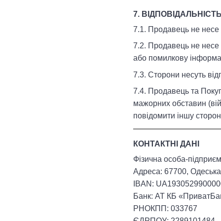
7. ВІДПОВІДАЛЬНІСТ
7.1. Продавець не несе
7.2. Продавець не несе
або помилкову інформа
7.3. Сторони несуть ві
7.4. Продавець та Поку
мажорних обставин (вій
повідомити іншу сторон
КОНТАКТНІ ДАНІ
Фізична особа-підприєм
Адреса: 67700, Одеська 
IBAN: UA19305299000
Банк: АТ КБ «ПриватБа
РНОКПП: 033767
ЄДРПОУ: 2289101484