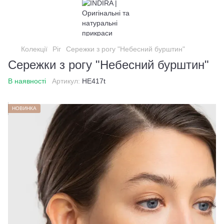
Колекції
Ріг
Сережки з рогу "Небесний бурштин"
Сережки з рогу "Небесний бурштин"
В наявності
Артикул:
HE417t
НОВИНКА