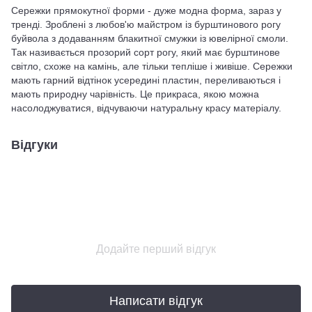
Сережки прямокутної форми - дуже модна форма, зараз у
тренді. Зроблені з любов'ю майстром із бурштинового рогу
буйвола з додаванням блакитної смужки із ювелірної смоли.
Так називається прозорий сорт рогу, який має бурштинове
світло, схоже на камінь, але тільки тепліше і живіше. Сережки
мають гарний відтінок усередині пластин, переливаються і
мають природну чарівність. Це прикраса, якою можна
насолоджуватися, відчуваючи натуральну красу матеріалу.
Відгуки
Додайте перший відгук
Написати відгук