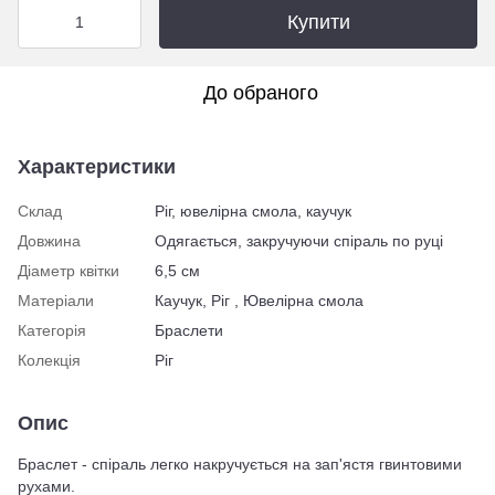
Купити
До обраного
Характеристики
Склад
Ріг, ювелірна смола, каучук
Довжина
Одягається, закручуючи спіраль по руці
Діаметр квітки
6,5 см
Матеріали
Каучук, Ріг , Ювелірна смола
Категорія
Браслети
Колекція
Ріг
Опис
Браслет - спіраль легко накручується на зап'ястя гвинтовими
рухами.