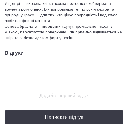
У центрі — виразна квітка, кожна пелюстка якої вирізана
вручну з рогу оленя. Він випромінює тепло рук майстра та
природну красу — для тих, хто цінує природність і водночас
любить ефектні акценти.
Основа браслета – німецький каучук преміальної якості з
м'якою, бархатистою поверхнею. Він приємно відчувається на
шкірі та забезпечує комфорт у носінні.
Відгуки
Додайте перший відгук
Написати відгук