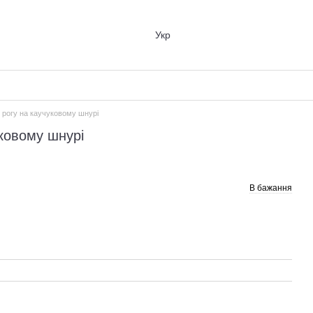
Укр
 рогу на каучуковому шнурі
уковому шнурі
В бажання