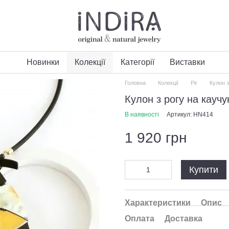
Новинки
Колекції
Категорії
Виставки
Головна
Колекції
Ріг
Кулон з
Кулон з рогу на кауч
В наявності
Артикул: HN414
1 920 грн
Купити
Характеристики
Опис
Оплата
Доставка