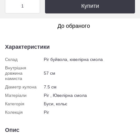
Купити
До обраного
Характеристики
Склад
Ріг буйвола, ювелірна смола
Внутрішня
довжина
57 см
намиста
Діаметр кулона
7.5 см
Матеріали
Ріг , Ювелірна смола
Категорія
Буси, кольє
Колекція
Ріг
Опис