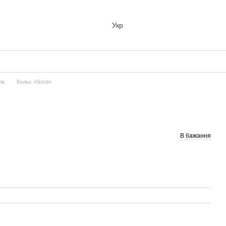
Укр
ла
Кольє «Nord»
В бажання