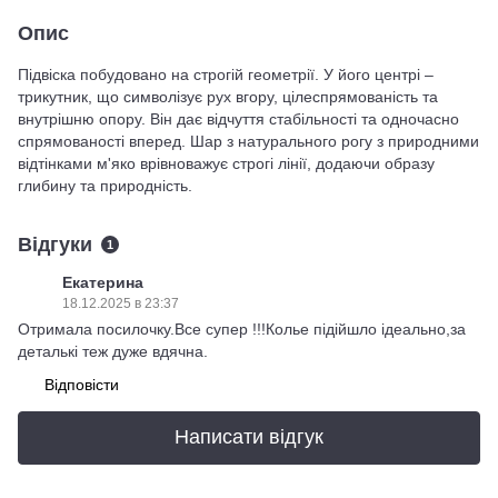
Опис
Підвіска побудовано на строгій геометрії. У його центрі –
трикутник, що символізує рух вгору, цілеспрямованість та
внутрішню опору. Він дає відчуття стабільності та одночасно
спрямованості вперед. Шар з натурального рогу з природними
відтінками м'яко врівноважує строгі лінії, додаючи образу
глибину та природність.
Відгуки
1
Екатерина
18.12.2025 в 23:37
Отримала посилочку.Все супер !!!Колье підійшло ідеально,за
деталькі теж дуже вдячна.
Відповісти
Написати відгук