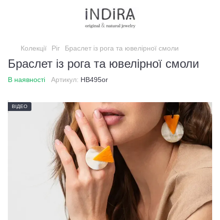
Колекції
Ріг
Браслет із рога та ювелірної смоли
Браслет із рога та ювелірної смоли
В наявності
Артикул:
HB495or
ВІДЕО