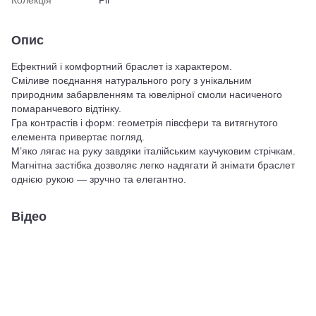
Колекція
Ріг
Опис
Ефектний і комфортний браслет із характером.
Сміливе поєднання натурального рогу з унікальним
природним забарвленням та ювелірної смоли насиченого
помаранчевого відтінку.
Гра контрастів і форм: геометрія півсфери та витягнутого
елемента привертає погляд.
М’яко лягає на руку завдяки італійським каучуковим стрічкам.
Магнітна застібка дозволяє легко надягати й знімати браслет
однією рукою — зручно та елегантно.
Відео