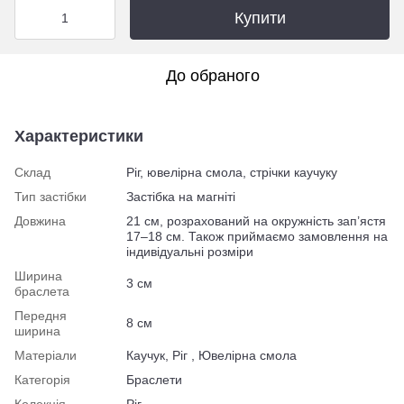
Купити
До обраного
Характеристики
Склад
Ріг, ювелірна смола, стрічки каучуку
Тип застібки
Застібка на магніті
Довжина
21 см, розрахований на окружність зап’ястя
17–18 см. Також приймаємо замовлення на
індивідуальні розміри
Ширина
3 см
браслета
Передня
8 см
ширина
Матеріали
Каучук, Ріг , Ювелірна смола
Категорія
Браслети