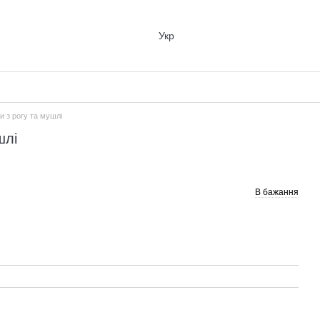
Укр
и з рогу та мушлi
шлi
В бажання