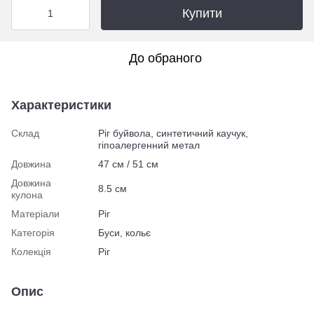
Купити
До обраного
Характеристики
Склад
Ріг буйвола, синтетичний каучук,
гіпоалергенний метал
Довжина
47 см / 51 см
Довжина
8.5 cм
кулона
Матеріали
Ріг
Категорія
Буси, кольє
Колекція
Ріг
Опис