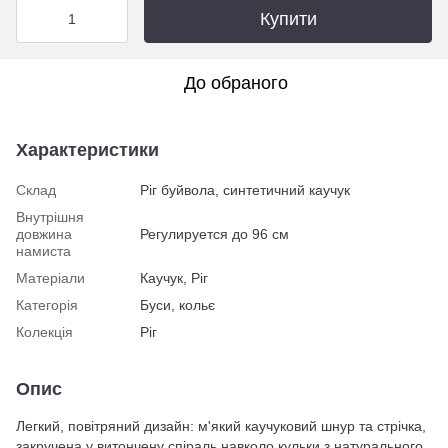
Купити
До обраного
Характеристики
Склад
Ріг буйвола, синтетичний каучук
Внутрішня
довжина
Регулируется до 96 см
намиста
Матеріали
Каучук, Ріг
Категорія
Буси, кольє
Колекція
Ріг
Опис
Легкий, повітряний дизайн: м'який каучуковий шнур та стрічка,
закручена у витончену спіраль навколо кульки з натурального