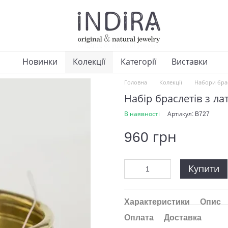
Новинки
Колекції
Категорії
Виставки
Головна
Колекції
Набори брас
Набір браслетів з лат
В наявності
Артикул: B727
960 грн
Купити
Характеристики
Опис
Оплата
Доставка