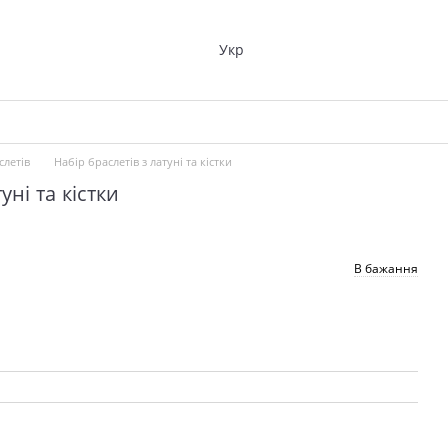
Укр
летів
Набір браслетів з латуні та кістки
уні та кістки
В бажання